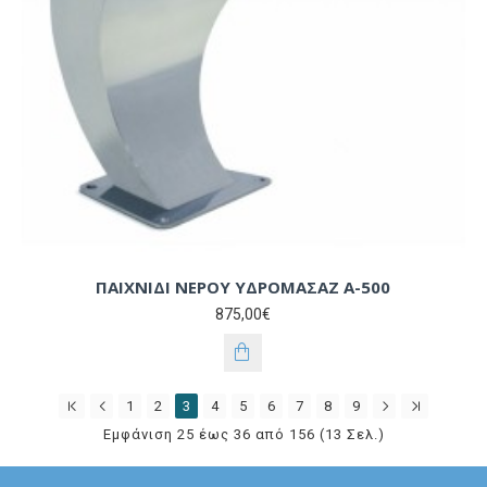
ΠΑΙΧΝΙΔΙ ΝΕΡΟΥ ΥΔΡΟΜΑΣΑΖ Α-500
875,00€
1
2
3
4
5
6
7
8
9
Εμφάνιση 25 έως 36 από 156 (13 Σελ.)